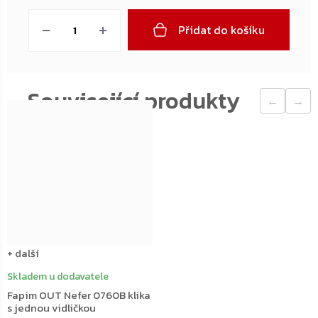
cena:
Přidat do košíku
←
→
+ další
Skladem u dodavatele
Fapim OUT Nefer 0760B klika
s jednou vidličkou