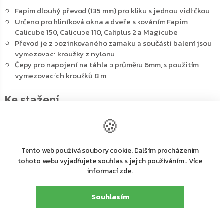
Fapim dlouhý převod (135 mm) pro kliku s jednou vidličkou
Určeno pro hliníková okna a dveře s kováním Fapim
Calicube 150, Calicube 110, Caliplus 2 a Magicube
Převod je z pozinkovaného zamaku a součástí balení jsou
vymezovací kroužky z nylonu
Čepy pro napojení na táhla o průměru 6mm, s použitím
vymezovacích kroužků 8 m
🍪
PDF
PDF
PDF
Katalog k produktu
Návod k použití
Technický nákres
Tento web používá soubory cookie. Dalším procházením
tohoto webu vyjadřujete souhlas s jejich používáním.. Více
informací zde.
PDF
PDF
PDF
Návod na použití
Návod na použití
Návod na použití
pro otevíravě-
pro otevíravě-
pro otevíravě-
Souhlasím
naklápěcí systém
naklápěcí systém
naklápěcí systém
Galiplus 2
Galicube 150
Magicube