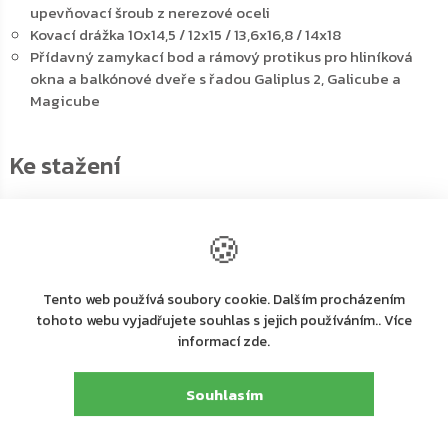
upevňovací šroub z nerezové oceli
Kovací drážka 10x14,5 / 12x15 / 13,6x16,8 / 14x18
Přídavný zamykací bod a rámový protikus pro hliníková
okna a balkónové dveře s řadou Galiplus 2, Galicube a
Magicube
🍪
PDF
Návod na použití
PDF
PDF
pro otevíravě-
Katalog k produktu
Návod k použití
naklápěcí systém
Tento web používá soubory cookie. Dalším procházením
Galicube 150
tohoto webu vyjadřujete souhlas s jejich používáním.. Více
informací zde.
PDF
PDF
PDF
Návod na použití
Návod na použití
Návod na použití
Souhlasím
pro otevíravě-
pro otevíravě-
pro otevíravě-
naklápěcí systém
naklápěcí systém
naklápěcí systém
Galicube 110-130
Magicube
Galiplus 2