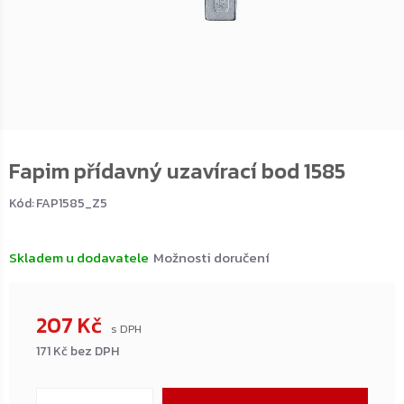
Fapim přídavný uzavírací bod 1585
Kód:
FAP1585_Z5
Skladem u dodavatele
Možnosti doručení
207 Kč
171 Kč bez DPH
Měrná
cena: