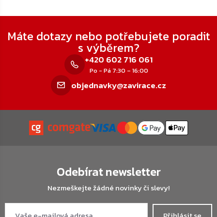
Zápatí
Máte dotazy nebo potřebujete poradit
s výběrem?
+420 602 716 061
Po - Pá 7:30 – 16:00
objednavky@zavirace.cz
Odebírat newsletter
Nezmeškejte žádné novinky či slevy!
Přihlásit se