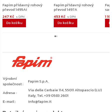
Fapim přídavný rohový
Fapim přídavný rohový
Fap
převod 1495Ai
převod 1497A
sad
247 Kč
453 Kč
1 18
Do košíku
Do košíku
D
Výrobní
Fapim S.p.A.
společnost
:
Via delle Cerbaie 114, 55011 Altopascio (LU)
Adresa
:
Italy, Tel. +39 0583 2601
E-mail
:
info@fapim.it