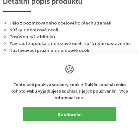
Detailní popis produktu
Tělo z pozinkovaného ocelového plechu zamak
Nůžky z nerezové oceli
Posuvná tyč z hliníku
Zavírací západka z nerezové oceli s příčným nastavením
Nastavovací pružina z nerezové oceli
Upevňovací a seřizovací šrouby z nerezové oceli
Pro křídla od 562 do 1200 mm.
🍪
Tento web používá soubory cookie. Dalším procházením
tohoto webu vyjadřujete souhlas s jejich používáním.. Více
informací zde.
PDF
PDF
PDF
Katalog k produktu
Návod k použití
Technický nákres
Souhlasím