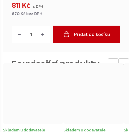
811 Kč
670 Kč bez DPH
Měrná
cena:
Přidat do košíku
←
→
Skladem u dodavatele
Skladem u dodavatele
Skl