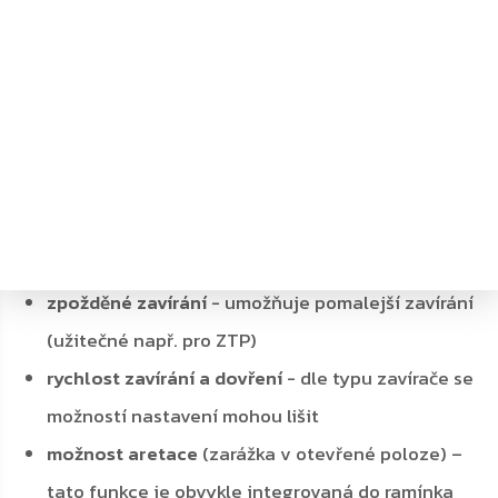
DOPLŇKOVÉ FUNKCE
Doplňkové funkce mohou zvýšit spokojenost
s funkčností a životností dveřních zavíračů. Mezi
nejčastěji používané patří:
tlumení zavírání
- zabraňuje prudkému dovření
s bouchnutím dveřního křídla o rám
zpožděné zavírání
- umožňuje pomalejší zavírání
(užitečné např. pro ZTP)
rychlost zavírání a dovření
- dle typu zavírače se
možností nastavení mohou lišit
možnost aretace
(zarážka v otevřené poloze) –
tato funkce je obvykle integrovaná do ramínka