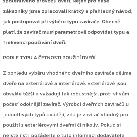
spolehlivého provozu dveří. Nejen pro naše
zákazníky jsme zpracovali krátký a přehledný návod,
jak postupovat při výběru typu zavírače. Obecně
platí, že zavírač musí parametrově odpovídat typu a
frekvenci používání dveří.
PODLE TYPU A ČETNOSTI POUŽITÍ DVEŘÍ
Z pohledu výběru vhodného dveřního zavírače dělíme
dveře na exteriérové a interiérové. Exteriérové jsou
obvykle těžší a vyžadují tak robustnější, proti vlivům
počasí odolnější zavírač. Výrobci dveřních zavíračů u
jednotlivých typů uvádějí, zda je zavírač vhodný pro
použití s exteriérovými dveřmi či nikoliv. Pokud si
nejste jisti, požádejte o tuto informaci dodavatele