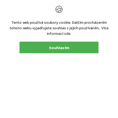
jím být vybaveny vždy. Naopak - zde se funkce
🍪
aretace bez speciálního zajištění jejího vyřazení
z provozu nepřipouští.
Tento web používá soubory cookie. Dalším procházením
tohoto webu vyjadřujete souhlas s jejich používáním.. Více
informací zde.
Souhlasím