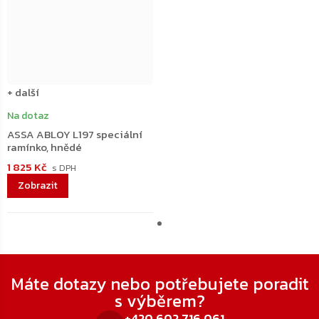
+ další
Na dotaz
ASSA ABLOY L197 speciální
ramínko, hnědé
1 825 Kč
Zápatí
Máte dotazy nebo potřebujete poradit
s výběrem?
+420 602 716 061