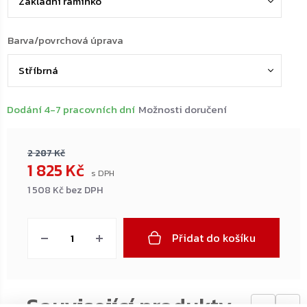
Barva/povrchová úprava
Dodání 4-7 pracovních dní
Možnosti doručení
2 287 Kč
1 825 Kč
1 508 Kč bez DPH
Měrná
cena:
Přidat do košíku
←
→