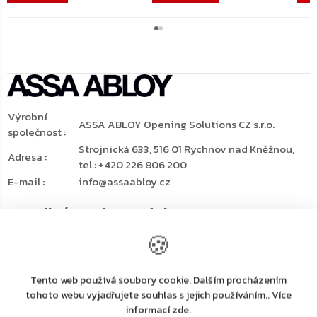
Výrobní
ASSA ABLOY Opening Solutions CZ s.r.o.
společnost
:
Strojnická 633, 516 01 Rychnov nad Kněžnou,
Adresa
:
tel.: +420 226 806 200
E-mail
:
info@assaabloy.cz
Detailní popis produktu
🍪
Horní dveřní zavírač s tichým doklapem
(technologie
Close-Motion®)
ASSA ABLOY DC700G-CM ve
Tento web používá soubory cookie. Dalším procházením
stříbrné barvě
tohoto webu vyjadřujete souhlas s jejich používáním.. Více
Plynulé, tiché a bezpečné dovírání dveří pomocí
informací zde.