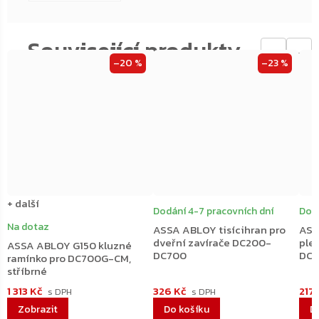
←
→
–20 %
–23 %
+ další
Dodání 4-7 pracovních dní
Dodá
Na dotaz
ASSA ABLOY tisícihran pro
ASS
dveřní zavírače DC200-
plec
ASSA ABLOY G150 kluzné
DC700
DC2
ramínko pro DC700G-CM,
stříbrné
1 313 Kč
326 Kč
217
Do košíku
D