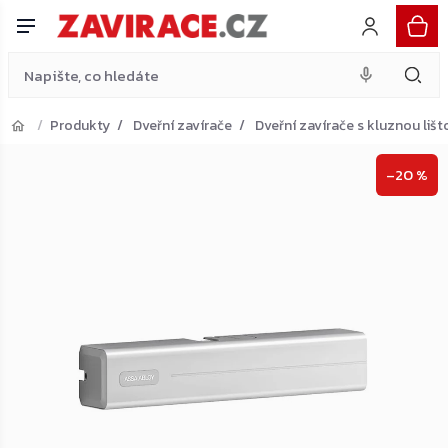
stříbrný
Přejít
16 888 Kč
na
obsah
Produkty
Dveřní zavírače
Dveřní zavírače s kluznou lišt
Přejít do košíku
–20 %
Zpět do obchodu