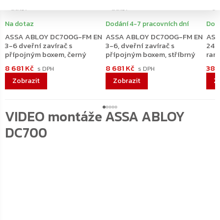
+ další
+ další
+ da
Na dotaz
Dodání 4-7 pracovních dní
Dodá
ASSA ABLOY DC700G-FM EN
ASSA ABLOY DC700G-FM EN
ASS
3-6 dveřní zavírač s
3-6, dveřní zavírač s
24V 
přípojným boxem, černý
přípojným boxem, stříbrný
ram
8 681 Kč
8 681 Kč
38 
VIDEO montáže ASSA ABLOY
DC700