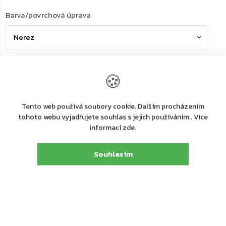
Barva/povrchová úprava
Rozteč
🍪
Tento web používá soubory cookie. Dalším procházením
Na dotaz
Možnosti doručení
tohoto webu vyjadřujete souhlas s jejich používáním.. Více
informací zde.
2 347 Kč
Souhlasím
1 873 Kč
1 548 Kč bez DPH
Měrná
cena:
Přidat do košíku