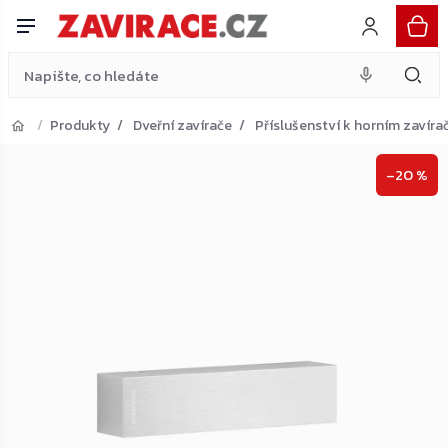
nerez
Do košíku
Přejít
956 Kč
na
obsah
Produkty
Dveřní zavírače
Příslušenství k horním zavír
Přejít do košíku
–20 %
Zpět do obchodu