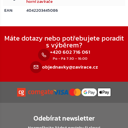
horní zavírače
EAN
:
4042203445086
Zápatí
Máte dotazy nebo potřebujete poradit
s výběrem?
+420 602 716 061
Po - Pá 7:30 – 16:00
objednavky@zavirace.cz
Odebírat newsletter
Nezmeškejte žádné novinky či slevy!