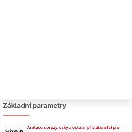
Detailní popis produktu
Kryt pro horní zavírač dveří ASSA ABLOY DC 200
Nerezové provedení
Kryt slouží jako ochrana a plní především estetickou
funkci
Samotné tělo zavírače (brano) je masivní kovový odlitek s
viditelnými šrouby a ventily, který bez krytu nepůsobí v
interiéru příliš vzhledně
Volitelné příslušenství k mechanickým dveřním zavíračům
s horní montáží
Aretace, dorazy, osky a ostatní příslušenství pro
Kategorie
: