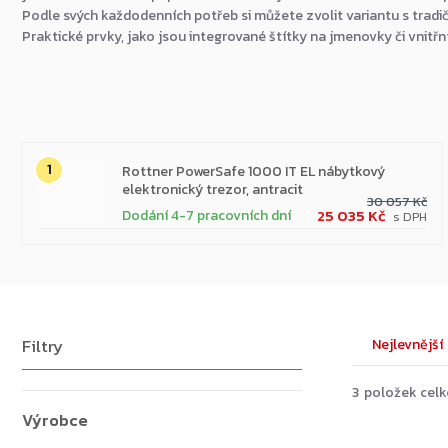
Podle svých každodenních potřeb si můžete zvolit variantu s tr
Praktické prvky, jako jsou integrované štítky na jmenovky či vnit
Nejprodávanější
Rottner PowerSafe 1000 IT EL nábytkový
elektronický trezor, antracit
30 057 Kč
25 035 Kč
Dodání 4-7 pracovních dní
Výpis
Řazení
Nejlevnější
produktů
produk
3
položek cel