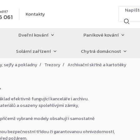
adit?
Kontakty
6 061
Dveřní kování
Panikové kování
Solární zařízení
Chytrá domácnost
y, sejfy a pokladny
Trezory
Archivační skříně a kartotéky
y
lad efektivně fungující kanceláře i archivu.
ateriálů a osazeny spolehlivými zámky,
, přičemž vybrané modely obsahují i samostatně
nou bezpečnostní třídou či garantovanou ohnivzdorností,
 před požárem.