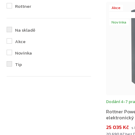
Rottner
Akce
+ Dárek zda
Novinka
Na skladě
Akce
Novinka
Tip
Dodání 4-7 pra
Zpět do obchodu
Rottner Powe
elektronický 
25 035 Kč
20 690 Kč bez 