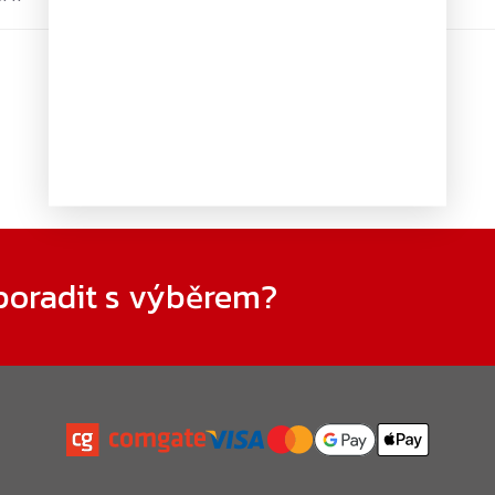
Ovlá
prv
výpi
poradit s výběrem?