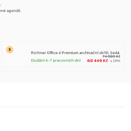
.
žené agendě.
Rottner Office 4 Premium archivační skříň, šedá
74 080 Kč
68 449 Kč
Dodání 4-7 pracovních dní