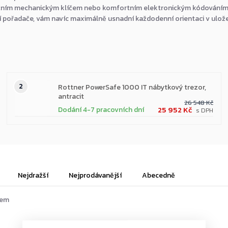
adičním mechanickým klíčem nebo komfortním elektronickým kódováním
řní pořadače, vám navíc maximálně usnadní každodenní orientaci v ulo
Rottner PowerSafe 1000 IT nábytkový trezor,
antracit
26 548 Kč
25 952 Kč
Dodání 4-7 pracovních dní
Nejdražší
Nejprodávanější
Abecedně
tů
kem