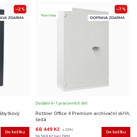
+ Dárek zdarma
–2 %
–7 %
Novinka
ZDARMA
ZDARMA
MA
ZDARMA
Dodání 4-7 pracovních dní
nábytkový
Přejít do košíku
Rottner Office 4 Premium archivační skříň,
šedá
68 449 Kč
Do košíku
Do košíku
56 569 Kč bez DPH