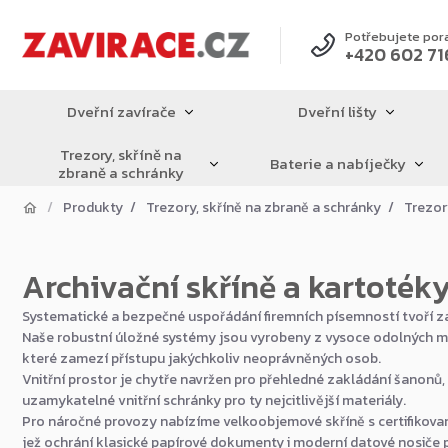
Přejít
na
Potřebujete por
+420 602 71
obsah
Dveřní zavírače
Dveřní lišty
Trezory, skříně na
Baterie a nabíječky
zbraně a schránky
Produkty
Trezory, skříně na zbraně a schránky
Trezor
Archivační skříně a kartoték
Systematické a bezpečné uspořádání firemních písemností tvoří zák
Naše robustní úložné systémy jsou vyrobeny z vysoce odolných m
které zamezí přístupu jakýchkoliv neoprávněných osob.
Vnitřní prostor je chytře navržen pro přehledné zakládání šanonů
uzamykatelné vnitřní schránky pro ty nejcitlivější materiály.
Pro náročné provozy nabízíme velkoobjemové skříně s certifikova
jež ochrání klasické papírové dokumenty i moderní datové nosiče