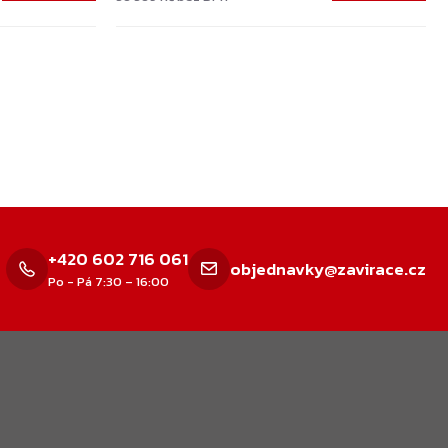
dací
ky
su
+420 602 716 061
objednavky@zavirace.cz
Po - Pá 7:30 – 16:00