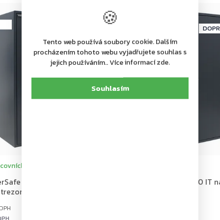
🍪
+ Dárek zdarma
–16 %
rma
Novinka
ZDARMA
ZDARMA
ZDAR
Tento web používá soubory cookie. Dalším
procházením tohoto webu vyjadřujete souhlas s
jejich používáním.. Více informací zde.
Souhlasím
covních dní
Dodání 4-7 pracovních dní
rSafe 1000 IT EL nábytkový
Rottner PowerSafe 1000 IT 
trezor, antracit
trezor, antracit
25 952 Kč
Do košíku
DPH
21 448 Kč bez DPH