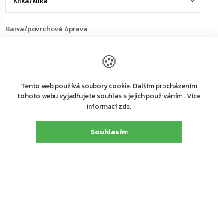
Barva/povrchová úprava
🍪
Rozteč
Tento web používá soubory cookie. Dalším procházením
tohoto webu vyjadřujete souhlas s jejich používáním.. Více
informací zde.
Na dotaz
Možnosti doručení
Souhlasím
4 011 Kč
3 201 Kč
2 645 Kč bez DPH
Měrná
cena: